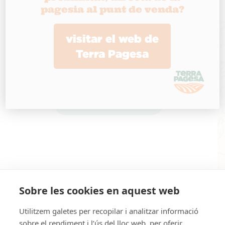
proximitat per a qui vulgui seguir comprant
pagesia al punt de venda?
de la pagesia, amb la mateixa voluntat de
suport i confiança amb què va néixer el
visitar el web de
projecte.
Terra Pagesa
BUSCAR PRODUCTE
Sobre les cookies en aquest web
Utilitzem galetes per recopilar i analitzar informació
sobre el rendiment i l’ús del lloc web, per oferir