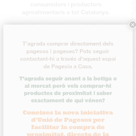
consumidors i productors
agroalimentaris a tot Catalunya.
×
L’objectiu era doble: garantir l’accés de
la ciutadania a aliments frescos i de
proximitat, i donar sortida a la producció
T’agrada comprar directament dels
pagesa en un moment en què molts
pagesos i pageses? Pots seguir
mercats municipals romanien tancats.
contactant-hi a través d’aquest espai
de Pagesia a Casa.
Avui, superada aquella etapa, mantenim
T’agrada seguir anant a la botiga o
aquest espai com a llegat útil: un directori
al mercat però vols comprar-hi
que recull els contactes de molts pagesos i
productes de proximitat i saber
pageses que aleshores van oferir els seus
exactament de qui vénen?
productes directament a la ciutadania.
Coneixes la nova iniciativa
És possible que algunes dades ja no estiguin
d’Unió de Pagesos per
actualitzades, però confiem que el directori
facilitar la compra de
pugui continuar essent una eina de
proximitat, directa de la